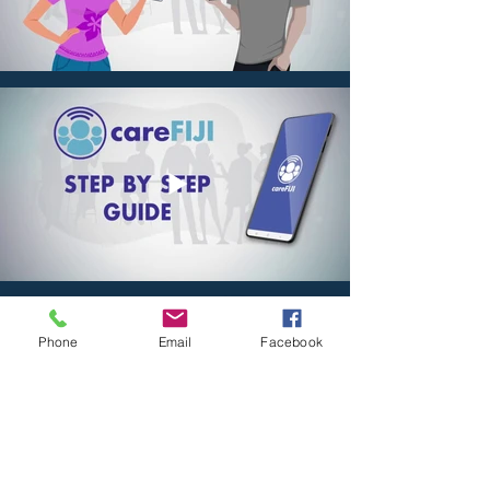
Phone
Email
Facebook
FIJI
කැබලි අක්ෂර 04, ලෝවා වීදිය, ටමවුවා,