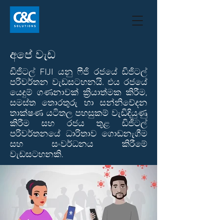
අපේ වැඩ
ඩිජිටල් FIJI යනු ෆීජි රජයේ ඩිජිටල්
පරිවර්තන වැඩසටහනයි. එය රජයේ
යෙදුම් ගණනාවක් ක්‍රියාත්මක කිරීම,
සමස්ත තොරතුරු හා සන්නිවේදන
තාක්ෂණ යටිතල පහසුකම් වැඩිදියුණු
කිරීම සහ රජය තුළ ඩිජිටල්
පරිවර්තනයේ ධාරිතාව ගොඩනැගීම
සහ සංවර්ධනය කිරීමේ
වැඩසටහනකි.