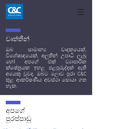
වෘත්තීන්
ඔබ සාමාන්‍ය වාදකයෙක්,
විශේෂඥයෙක්, අලුතින් උපාධි ලැබූ
හෝ අපගේ එක් ව්‍යාපාරික
ක්ෂේත්‍රයක ඉහළ පළපුරුද්දක් ඇති
අයෙකු වුවද, ඔබට ලොව පුරා C&C
තුළ ආකර්ෂණීය අවස්ථා සොයා ගත
හැක.
අපගේ
පුරප්පාඩු