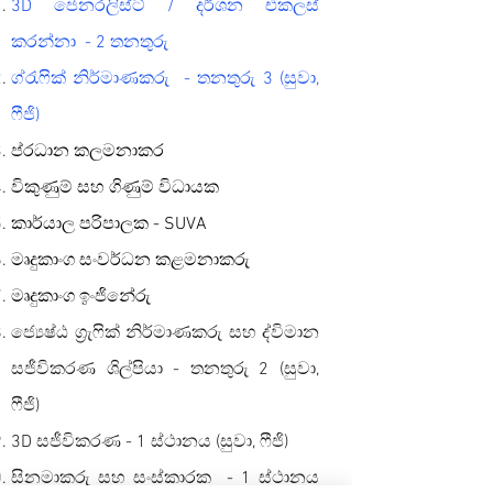
3D ජෙනරලිස්ට් / දර්ශන එකලස්
කරන්නා
- 2 තනතුරු
ග්රැෆික් නිර්මාණකරු
- තනතුරු 3 (සුවා,
ෆීජි)
ප්රධාන කලමනාකර
විකුණුම් සහ ගිණුම් විධායක
කාර්යාල පරිපාලක - SUVA
මෘදුකාංග සංවර්ධන කළමනාකරු
මෘදුකාංග ඉංජිනේරු
ජ්‍යෙෂ්ඨ ග්‍රැෆික් නිර්මාණකරු සහ ද්විමාන
සජීවිකරණ ශිල්පියා - තනතුරු 2 (සුවා,
ෆීජි)
3D සජීවිකරණ - 1 ස්ථානය (සුවා, ෆීජි)
සිනමාකරු සහ සංස්කාරක
- 1 ස්ථානය