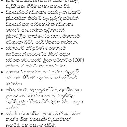
දත්ත මධ්‍යස්ථාන සහ ආයතනික ජාල
වැඩිදියුණු කිරීම් සඳහා සහාය වීම.
ව්‍යාපාරයේ අවශ්‍යතා සපුරාලන විසඳුම්
ක්‍රියාත්මක කිරීමේ පළපුරුද්ද සමඟින්
ව්‍යාපාර සහ පාරිභෝගික අවශ්‍යතා
හොඳම ප්‍රායෝගික පුද්ගලයන්,
ක්‍රියාවලිය, තාක්ෂණය සහ මෙහෙයුම්
අවශ්‍යතා බවට පරිවර්තනය කරන්න.
සමාගමේ සම්පූර්ණ මෙහෙයුම්
කාර්යයන් ආවරණය කිරීම සඳහා
සම්මත මෙහෙයුම් ක්‍රියා පටිපාටිය (SOP)
අත්පොත් සංවර්ධනය කරන්න.
තාක්‍ෂණය සහ ව්‍යාපාර හරහා ඵලදායී
වෙනස් කිරීමේ වැඩසටහන් ඉදිරිපත්
කරන්න.
පර්යේෂණ, සැලසුම් කිරීම, ඇගයීම සහ
උපදේශනය හරහා ව්‍යාපාර ප්‍රතිඵල
වැඩිදියුණු කිරීමට ඩිජිටල් අවස්ථා හඳුනා
ගන්න.
සමස්ත ව්‍යාපාරික උපාය මාර්ගය සමඟ
තාක්ෂණික ව්‍යාපෘති/වැඩසටහන්
ඇගයීම සහ පෙළගැස්වීම.