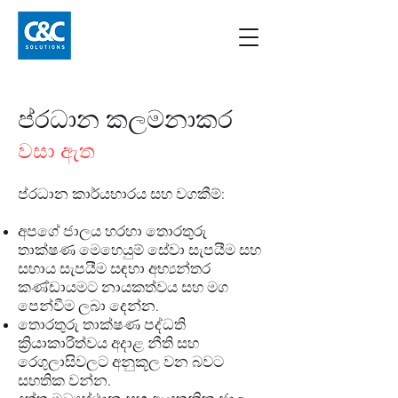
ප්රධාන කලමනාකර
වසා ඇත
ප්රධාන කාර්යභාරය සහ වගකීම්:
අපගේ ජාලය හරහා තොරතුරු
තාක්ෂණ මෙහෙයුම් සේවා සැපයීම සහ
සහාය සැපයීම සඳහා අභ්‍යන්තර
කණ්ඩායමට නායකත්වය සහ මග
පෙන්වීම ලබා දෙන්න.
තොරතුරු තාක්ෂණ පද්ධති
ක්‍රියාකාරිත්වය අදාළ නීති සහ
රෙගුලාසිවලට අනුකූල වන බවට
සහතික වන්න.