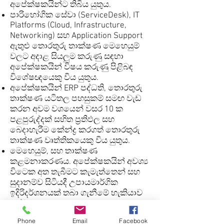
අපේක්ෂකයින්ට තිබිය යුතුය.
පාරිභෝගික සේවා (ServiceDesk), IT
Platforms (Cloud, Infrastructure,
Networking) සහ Application Support
ඇතුළු තොරතුරු තාක්ෂණ මෙහෙයුම්
වලට අදාළ සියලුම කරුණු සඳහා
අපේක්ෂකයින් විෂය කරුණු පිළිබඳ
විශේෂඥයෙකු විය යුතුය.
අපේක්ෂකයින් ERP පද්ධති, තොරතුරු
තාක්ෂණ යටිතල පහසුකම් සමඟ වැඩ
කරන අවම වශයෙන් වසර 10 ක
පළපුරුද්දක් සහිත ප්‍රතිඵල සහ
බෙදාහැරීම කේන්ද්‍ර කරගත් තොරතුරු
තාක්ෂණ වෘත්තිකයෙකු විය යුතුය.
මෙහෙයුම්, සහ තාක්ෂණ
කළමනාකරණය. අපේක්ෂකයින් අවශ්‍ය
විටෙක අත තැබීමට කැමැත්තෙන් සහ
සුදානම්ව සිටියදී උපායමාර්ගික
ඉදිරිදර්ශනයක් තබා ගැනීමේ හැකියාව
ප්‍රදර්ශනය කළ යුතුය.
සියලුම මට්ටමේ කළමනාකාරිත්වය සහ
Phone
Email
Facebook