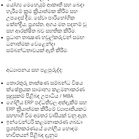
යෝග්‍ය මෙහෙයුම් ආකෘති සහ බෙදා
හැරීමේ ක්‍රම ක්‍රියාත්මක කිරීම සහ
උපදෙස් දීම, සේවා පාරිභෝගික
කේන්ද්‍රීය, ප්‍රශස්ත, අගය මත පදනම් වූ
සහ ආරක්ෂිත බව සහතික කිරීම.
ප්‍රධාන තාක්‍ෂණ හවුල්කරුවන් සමඟ
ධනාත්මක වෙළෙන්දා
සම්බන්ධතාවයක් ඇති කිරීම.
අධ්‍යාපනය සහ පළපුරුද්ද:
තොරතුරු තාක්ෂණ සම්බන්ධ විෂය
ක්ෂේත්‍රයක සාමාන්‍ය කළමනාකරණ
සුදුසුකම් පිළිබඳ උපාධිය / MBA.
ගෝලීය ERP පද්ධතිවල අත්දැකීම් සහ
ERP ක්‍රියාත්මක කිරීමේ ව්‍යාපෘතියකට
සහභාගී වීම අමතර වාසියක් වනු ඇත.
ඉන්වෙන්ටරි කළමනාකරණ ගබඩා
ප්‍රශස්තකරණයේ ගෝලීය හොඳම
භාවිතයන් පිළිබඳ දැනුම