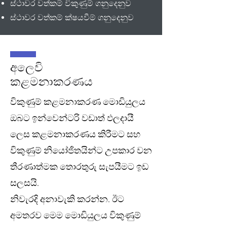
ස්ථාවර වත්කම් විකුණුම් ගනුදෙනුව
ස්ථාවර වත්කම් ක්ෂයවීම් ගනුදෙනුව
අලෙවි
කළමනාකරණය
විකුණුම් කළමනාකරණ මොඩියුලය
ඔබට ඉන්වෙන්ටරි වඩාත් ඵලදායී
ලෙස කළමනාකරණය කිරීමට සහ
විකුණුම් නියෝජිතයින්ට උපකාර වන
තීරණාත්මක තොරතුරු සැපයීමට ඉඩ
සලසයි.
නිවැරදි අනාවැකි කරන්න. ඊට
අමතරව මෙම මොඩියුලය විකුණුම්