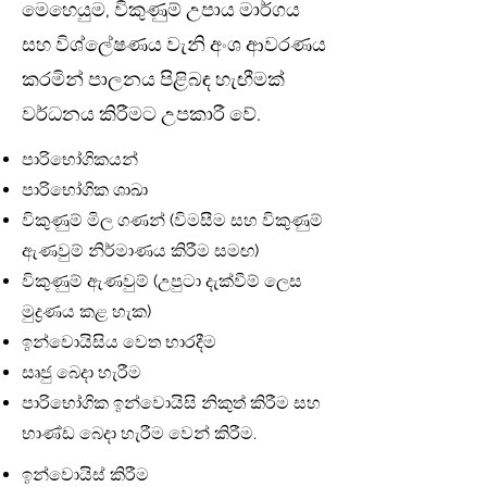
මෙහෙයුම, විකුණුම් උපාය මාර්ගය
සහ විශ්ලේෂණය වැනි අංශ ආවරණය
කරමින් පාලනය පිළිබඳ හැඟීමක්
වර්ධනය කිරීමට උපකාරී වේ.
පාරිභෝගිකයන්
පාරිභෝගික ශාඛා
විකුණුම් මිල ගණන් (විමසීම සහ විකුණුම්
ඇණවුම් නිර්මාණය කිරීම සමඟ)
විකුණුම් ඇණවුම් (උපුටා දැක්වීම් ලෙස
මුද්‍රණය කළ හැක)
ඉන්වොයිසිය වෙත භාරදීම
සෘජු බෙදා හැරීම
පාරිභෝගික ඉන්වොයිසි නිකුත් කිරීම සහ
භාණ්ඩ බෙදා හැරීම වෙන් කිරීම.
ඉන්වොයිස් කිරීම