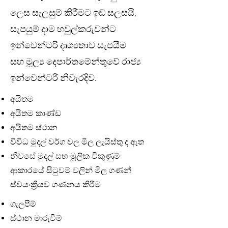
ලෙස සැලසුම් කිරීමට ඉඩ සලසයි,
සැපයුම් දාම හවුල්කරුවන්ට
ඉන්වෙන්ටරි දෘශ්‍යතාව සැපයීම
සහ මූල්‍ය දෙපාර්තමේන්තුවේ රාජ්‍ය
ඉන්වෙන්ටරි නිවැරදිව.
අයිතම
අයිතම කාණ්ඩ
අයිතම ස්ථාන
විවිධ මුදල් වර්ග වල මිල ලැයිස්තු ද ඇත
නිවසේ මුදල් සහ මූලික විකුණුම්
ආකාරයේ සිටුවම් වලින් මිල ගණන්
ස්වයංක්‍රීයව ගණනය කිරීම
ගැලපීම්
ස්ථාන මාරුවීම්