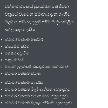
වත්කම් ඒවායේ ප්‍රයෝජනවත් ජීවන
චක්‍රයේ වැටෙන ස්ථානය දැන ගැනීම
මිලදී ගැනීම සැලසුම් කිරීමේ ක්‍රියාවලිය
සරල කළ හැකිය.
ස්ථාවර වත්කම් මාස්ටර්
ක්ෂයවීම් ක්රම
ශේෂය අඩු වීම
සෘජු රේඛාව
වසරේ ඉලක්කම් එකතුව සහ එක් වරක්.
ස්ථාවර වත්කම් ස්ථාන
ස්ථාවර වත්කම් කාණ්ඩ
ස්ථාවර වත්කම් මිලදී ගැනීමේ ගනුදෙනුව
ස්ථාවර වත්කම් ස්ථාන මාරු ගනුදෙනුව
ස්ථාවර වත්කම් බැහැර කිරීමේ ගනුදෙනුව