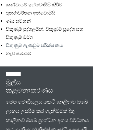
කණ්ඩායම් ඉන්වොයිසි කිරීම
පුනරාවර්තන ඉන්වොයිසි
ණය සටහන්
විකුණුම් පුද්ගලයින්, විකුණුම් ප්‍රදේශ සහ
විකුණුම් වර්ග
විකුණුම් ඇණවුම් පරීක්ෂණය​
නැව් සමාගම්
මූල්ය
කළමනාකරණය
මෙම මොඩියුලය කෙටි කාලීනව ඔබේ
ලාභය උපරිම කර ගැනීමටත් දිගු
කාලීනව ඔබේ ප්‍රාග්ධන අගය වර්ධනය