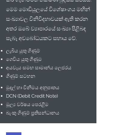
කර ගැනීමටත් තීක්ෂ්ණ බුද්ධිය සපයයි.
මෙම මොඩියුලයේ විශේෂාංගය මඟින්
සංඛ්‍යාවල විනිවිදභාවයක් ඇති කරන
අතර ඔබේ ව්‍යාපාරයේ සංඛ්‍යා පිළිබඳ
සැබෑ අවබෝධයකට සහාය වේ.
ලැබිය යුතු ගිණුම්
ගෙවිය යුතු ගිණුම
අයවැය සමඟ සාමාන්ය ලෙජරය
ගිණුම් සටහන
මුදල් හා විනිමය අනුපාතය
DCN (Debit Credit Note)
මූල්‍ය වර්ෂය පෙරළීම
බැංකු ගිණුම් ප්‍රතිසන්ධානය