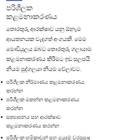
පරිශීලක
කළමනාකරණය
තොරතුරු ආරක්ෂාව යනු ඕනෑම
ආයතනයක වැදගත් අංගයකි. මෙම
මොඩියුලය ඔබට තොරතුරු ගලායාම
කළමනාකරණය කිරීමට ඉඩ සලසයි
නියම පුද්ගලයා නියම වේලාවට.
පරිශීලක නිර්මාණය කළමනාකරණය
කරන්න
පරිශීලක මකන්න කළමනාකරණය
කරන්න
සත්‍යාපනය සහ ආරක්ෂාව
කළමනාකරණය කරන්න
පරිශීලක භූමිකාවන් සහ යෙදුම් වරප්‍රසාද