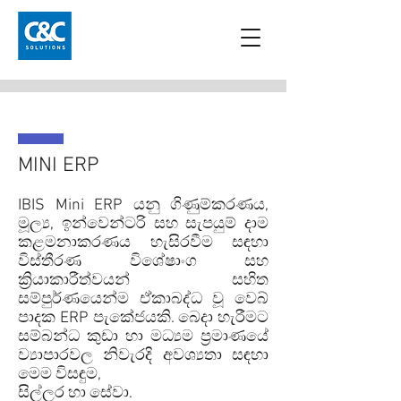
MINI ERP
IBIS Mini ERP යනු ගිණුම්කරණය,
මූල්‍ය, ඉන්වෙන්ටරි සහ සැපයුම් දාම
කළමනාකරණය හැසිරවීම සඳහා
විස්තීරණ විශේෂාංග සහ
ක්‍රියාකාරීත්වයන් සහිත
සම්පුර්ණයෙන්ම ඒකාබද්ධ වූ වෙබ්
පාදක ERP පැකේජයකි. බෙදා හැරීමට
සම්බන්ධ කුඩා හා මධ්‍යම ප්‍රමාණයේ
ව්‍යාපාරවල නිවැරදි අවශ්‍යතා සඳහා
මෙම විසඳුම,
සිල්ලර හා සේවා.