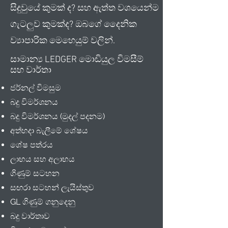
සිදුවුයේ කුමක් ද? සහ ඇත්ත වශයෙන්ම
ගැටලුව කුමක්ද? ඔබගේ දෛනික
ව්‍යාපාරික මෙහෙයුම් වලින්.
සාමාන්‍ය LEDGER මොඩියුල විමසීම්
සහ වාර්තා
ජර්නල් විමසුම
බදු විමර්ශනය
බදු විමර්ශනය (මුදල් පදනම)
අත්හදා බැලීමේ ශේෂය
ශේෂ පත්රය
ලාභය සහ අලාභය
ගිණුම් සටහන
සඟරා සටහන් ලැයිස්තුව
GL ගිණුම් ගනුදෙනු
බදු වාර්තාව