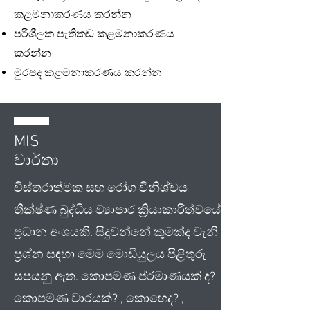
කළමනාකරණය කරන්න
පරිශීලක පැතිකඩ කළමනාකරණය
කරන්න
මුරපද කළමනාකරණය කරන්න
MIS
වාර්තා
විස්තරාත්මක සහ රෝග විනිශ්චය
තීක්ෂ්ණ බුද්ධිය ව්‍යාපාර ක්‍රියාකාරිත්වයේ
ප්‍රධාන අංශයකි. සිදුවන්නේ කුමක්ද වැනි
ප්‍රශ්න සඳහා මෙම මොඩියුලය පිළිතුරු
සපයනු ඇත. කොපමණ ප්රමාණයක් ද?
කොපමණ වාරයක්? , කොහෙද? ,