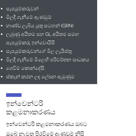
සැපයුම්කරුවන්
මිලදී ගැනීමේ ඇණවුම්
භාණ්ඩ ලැබිය යුතු සටහන් (GRN)
ලැබුණු අයිතම සහ GL අයිතම සමඟ
සැපයුම්කරු ඉන්වොයිසි
සැපයුම්කරුවන්ගේ මිල ලැයිස්තු.
මිලදී ගැනීමේ මිලෙහි පරිවර්තන සාධකය
ගෙවීම් කොන්දේසි.
ස්කෑන් කරන ලද ලේඛන ඇමුණුම
ඉන්වෙන්ටරි
කළමනාකරණය
ඉන්වෙන්ටරි කළමනාකරණය ඔබට
ඔබේ නැවත පිරවීමේ ඇණවුම් නිසි