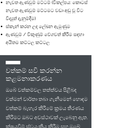
නැවත ඇණවුම් මට්ටම් (විකල්පය: කොටස්
නැවත ඇණවුම් මට්ටමට වඩා අඩු වූ විට
විද්‍යුත් දැනුම්දීම)
ස්කෑන් කරන ලද ලේඛන ඇමුණුම
ඇණවුම් / විකුණුම් වේගවත් කිරීම සඳහා
අයිතම කට්ටල කට්ටල
වත්කම් සවි කරන්න
කළමනාකරණය
ඔබේ වත්කම්වල තත්ත්වය පිළිබඳ
වත්මන් වාර්තා තබා ගැනීමෙන් හොඳම
වත්කම් බැහැර කිරීමේ ක්‍රමය තීරණය
කිරීමට ඔබට අවස්ථාවක් ලැබෙනු ඇත.
ක්ෂයවීම් ස්වයංක්‍රීය කිරීම සහ ඔබේ