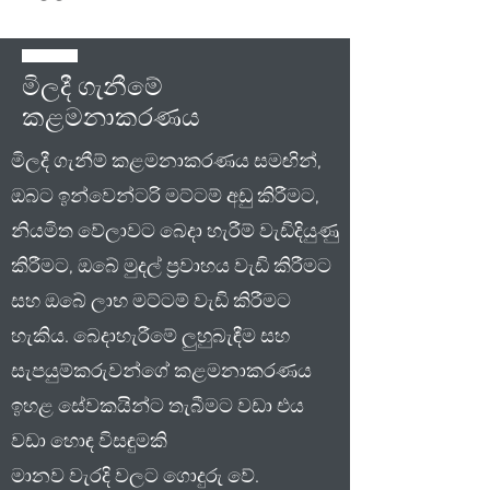
මිලදී ගැනීමේ
කළමනාකරණය
මිලදී ගැනීම් කළමනාකරණය සමඟින්,
ඔබට ඉන්වෙන්ටරි මට්ටම් අඩු කිරීමට,
නියමිත වේලාවට බෙදා හැරීම් වැඩිදියුණු
කිරීමට, ඔබේ මුදල් ප්‍රවාහය වැඩි කිරීමට
සහ ඔබේ ලාභ මට්ටම් වැඩි කිරීමට
හැකිය. බෙදාහැරීමේ ලුහුබැඳීම සහ
සැපයුම්කරුවන්ගේ කළමනාකරණය
ඉහළ සේවකයින්ට තැබීමට වඩා එය
වඩා හොඳ විසඳුමකි
මානව වැරදි වලට ගොදුරු වේ.